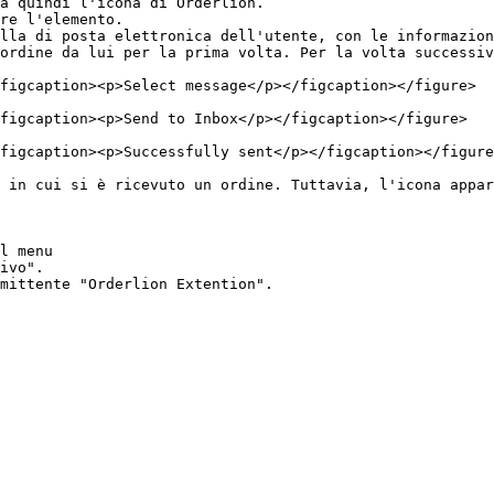
à quindi l'icona di Orderlion.

re l'elemento.

lla di posta elettronica dell'utente, con le informazion
ordine da lui per la prima volta. Per la volta successiv
figcaption><p>Select message</p></figcaption></figure>

figcaption><p>Send to Inbox</p></figcaption></figure>

figcaption><p>Successfully sent</p></figcaption></figure
 in cui si è ricevuto un ordine. Tuttavia, l'icona appar
l menu

ivo".
