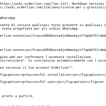
https://wiki.orderlion.com/llms.txt). Markdown versions 
s://wiki.orderlion.com/italiano/risorse-per-i-grossisti
WhatsApp

sente di inviare qualsiasi testo presente su qualsiasi s
 stata progettata per gli ordini WhatsApp.

erlion-extension/fcnpcoddhbbooiedjedmmohpjnlfapbd?hl=de&
erlion-extension/fcnpcoddhbbooiedjedmmohpjnlfapbd?hl=de&
gina web per confermare l'avvenuta installazione.

incronizzare". Si sincronizza automaticamente con l'acco
on successo il tuo account Orderlion!".

figcaption><p>Successful installation</p></figcaption></
figcaption><p>Successful sync</p></figcaption></figure>

 pronti a partire.
