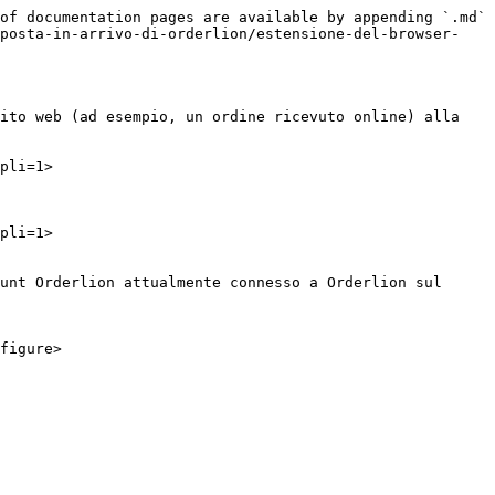
of documentation pages are available by appending `.md` 
/posta-in-arrivo-di-orderlion/estensione-del-browser-
ito web (ad esempio, un ordine ricevuto online) alla 
pli=1>

pli=1>

unt Orderlion attualmente connesso a Orderlion sul 
figure>
