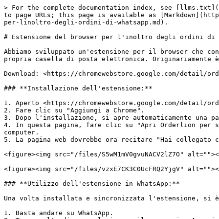
> For the complete documentation index, see [llms.txt](
to page URLs; this page is available as [Markdown](http
per-linoltro-degli-ordini-di-whatsapp.md).

# Estensione del browser per l'inoltro degli ordini di 
Abbiamo sviluppato un'estensione per il browser che con
propria casella di posta elettronica. Originariamente è
Download: <https://chromewebstore.google.com/detail/ord
### **Installazione dell'estensione:**

1. Aperto <https://chromewebstore.google.com/detail/ord
2. Fare clic su "Aggiungi a Chrome".

3. Dopo l'installazione, si apre automaticamente una pa
4. In questa pagina, fare clic su "Apri Orderlion per s
computer.

5. La pagina web dovrebbe ora recitare "Hai collegato c
<figure><img src="/files/S5wM1mV0gvuNACV2lZ7O" alt=""><
<figure><img src="/files/vzxE7CK3C0UcFRQ2YjgV" alt=""><
### **Utilizzo dell'estensione in WhatsApp:**

Una volta installata e sincronizzata l'estensione, si è
1. Basta andare su WhatsApp.
