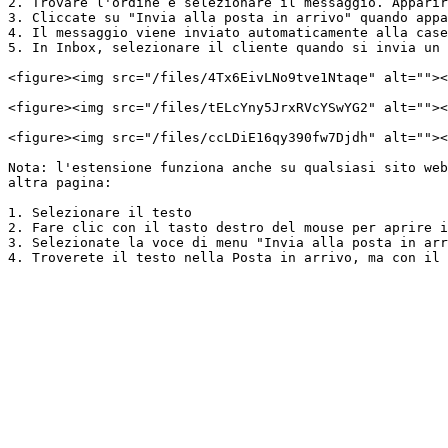
2. Trovare l'ordine e selezionare il messaggio. Apparir
3. Cliccate su "Invia alla posta in arrivo" quando appa
4. Il messaggio viene inviato automaticamente alla case
5. In Inbox, selezionare il cliente quando si invia un 
<figure><img src="/files/4Tx6EivLNo9tve1Ntaqe" alt=""><
<figure><img src="/files/tELcYny5JrxRVcYSwYG2" alt=""><
<figure><img src="/files/ccLDiE16qy390fw7Djdh" alt=""><
Nota: l'estensione funziona anche su qualsiasi sito web
altra pagina:

1. Selezionare il testo

2. Fare clic con il tasto destro del mouse per aprire i
3. Selezionate la voce di menu "Invia alla posta in arr