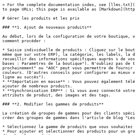
> For the complete documentation index, see [llms.txt](
to page URLs; this page is available as [Markdown](http
# Gérer les produits et les prix

### **1. Ajout de nouveaux produits**

Au début, lors de la configuration de votre boutique, v
comment procéder :

* Saisie individuelle de produits : Cliquez sur le bout
même que sur votre ERP), la catégorie, les labels, la d
recueillir des informations spécifiques auprès s de vos
bases : Paramètres de la boutique"). N'oubliez pas de t
prochainement" ou "AOC" peut vous permettre de fournir 
couleurs. (D'autres conseils pour configurer au mieux v
ligne au succès").

* **Importation en masse** : Vous pouvez également télé
ajouter de nombreux produits.

* **Synchronisation ERP** : Si vous avez connecté votre
attributs de produit, des images et des tags.

### **2. Modifier les gammes de produits**

La création de groupes de gammes pour des clients spéci
créer des groupes de gammes dans l'article de blog "Les
* Sélectionnez la gamme de produits que vous souhaitez 
* Pour ajouter et sélectionner des produits pour un gro